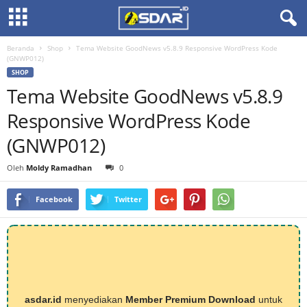
Beranda
Shop
Tema Website GoodNews v5.8.9 Responsive WordPress Kode
(GNWP012)
SHOP
Tema Website GoodNews v5.8.9
Responsive WordPress Kode
(GNWP012)
Oleh
Moldy Ramadhan
0
Facebook
Twitter
asdar.id
menyediakan
Member Premium Download
untuk