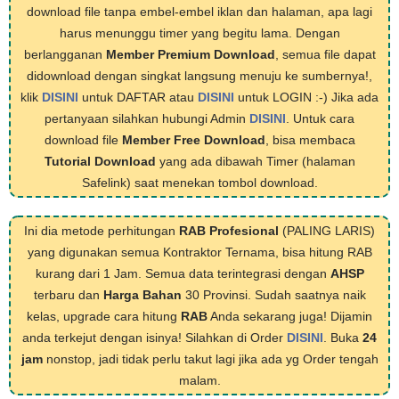
download file tanpa embel-embel iklan dan halaman, apa lagi
harus menunggu timer yang begitu lama. Dengan
berlangganan
Member Premium Download
, semua file dapat
didownload dengan singkat langsung menuju ke sumbernya!,
klik
DISINI
untuk DAFTAR atau
DISINI
untuk LOGIN :-) Jika ada
pertanyaan silahkan hubungi Admin
DISINI
. Untuk cara
download file
Member Free Download
, bisa membaca
Tutorial Download
yang ada dibawah Timer (halaman
Safelink) saat menekan tombol download.
Ini dia metode perhitungan
RAB Profesional
(PALING LARIS)
yang digunakan semua Kontraktor Ternama, bisa hitung RAB
kurang dari 1 Jam. Semua data terintegrasi dengan
AHSP
terbaru dan
Harga Bahan
30 Provinsi. Sudah saatnya naik
kelas, upgrade cara hitung
RAB
Anda sekarang juga! Dijamin
anda terkejut dengan isinya! Silahkan di Order
DISINI
. Buka
24
jam
nonstop, jadi tidak perlu takut lagi jika ada yg Order tengah
malam.