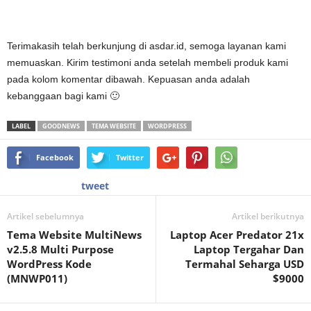
Terimakasih telah berkunjung di asdar.id, semoga layanan kami
memuaskan. Kirim testimoni anda setelah membeli produk kami
pada kolom komentar dibawah. Kepuasan anda adalah
kebanggaan bagi kami 🙂
LABEL
GOODNEWS
TEMA WEBSITE
WORDPRESS
Facebook
Twitter
tweet
Artikel sebelumnya
Artikel berikutnya
Tema Website MultiNews
Laptop Acer Predator 21x
v2.5.8 Multi Purpose
Laptop Tergahar Dan
WordPress Kode
Termahal Seharga USD
(MNWP011)
$9000