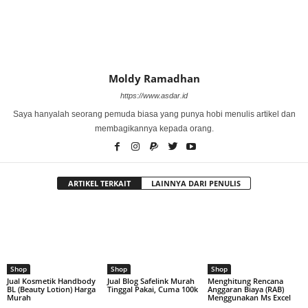
Moldy Ramadhan
https://www.asdar.id
Saya hanyalah seorang pemuda biasa yang punya hobi menulis artikel dan
membagikannya kepada orang.
ARTIKEL TERKAIT
LAINNYA DARI PENULIS
Shop
Shop
Shop
Jual Kosmetik Handbody
Jual Blog Safelink Murah
Menghitung Rencana
BL (Beauty Lotion) Harga
Tinggal Pakai, Cuma 100k
Anggaran Biaya (RAB)
Murah
Menggunakan Ms Excel