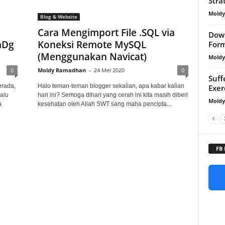
Stra
Mold
Blog & Website
Cara Mengimport File .SQL via
Down
mDg
Koneksi Remote MySQL
For
(Menggunakan Navicat)
Mold
0
Moldy Ramadhan
-
24 Mei 2020
0
Suff
erada,
Halo teman-teman blogger sekalian, apa kabar kalian
Exer
alu
hari ini? Semoga dihari yang cerah ini kita masih diberi
Mold
a
kesehatan oleh Allah SWT sang maha pencipta...
FB