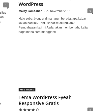
WordPress
1
Moldy Ramadhan
-
29 November 2018
0
situs
kan
Halo sobat blogger dimanapun berada, apa kabar
s
kalian hari ini? Tentu sehat selalu bukan?
Pembahasan kali ini Asdar akan memberitahu kalian
bagaimana cara mengganti...
Free Theme
Tema WordPress Fyeah
e
Responsive Gratis
0