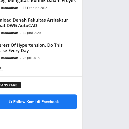
tegi Mengatasi Konflik Dalam Proyek
y Ramadhan
-
17 Februari 2018
load Denah Fakultas Arsitektur
mat DWG AutoCAD
y Ramadhan
-
14 Juni 2020
erers Of Hypertension, Do This
cise Every Day
y Ramadhan
-
25 Juli 2018
 FANS PAGE
👍 Follow Kami di Facebook