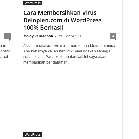
WordPress
Cara Membersihkan Virus
Deloplen.com di WordPress
100% Berhasil
0
Moldy Ramadhan
-
29 Oktober 2019
4
ipun
Assalamualaikum wr. wb. teman-teman blogger semua.
eorang
Apa kabarnya kalian hari ini? Saya doakan semoga
sehat
sehat selalu. Pada kesempatan kali ini saya akan
membagikan pengalaman...
WordPress