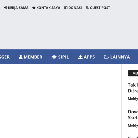
📢 KERJA SAMA
☎️ KONTAK SAYA
💵 DONASI
📝 GUEST POST
GGER
MEMBER
SIPIL
APPS
LAINNYA
MU
Tak 
Ditr
Mold
Dow
Ske
Mold