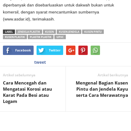
diperbanyak dan disebarluaskan untuk dakwah bukan untuk
komersil, dengan syarat mencantumkan sumbernya
(www.asdar.id), terimakasih.
LABEL
JENDELA PLASTIK
KUSEN
KUSEN JENDELA
KUSEN PINTU
KUSEN PLASTIK
PLASTIK PLASTIK
UPVC
Facebook
Twitter
tweet
Artikel sebelumnya
Artikel berikutnya
Cara Mencegah dan
Mengenal Bagian Kusen
Mengatasi Korosi atau
Pintu dan Jendela Kayu
Karat Pada Besi atau
serta Cara Merawatnya
Logam