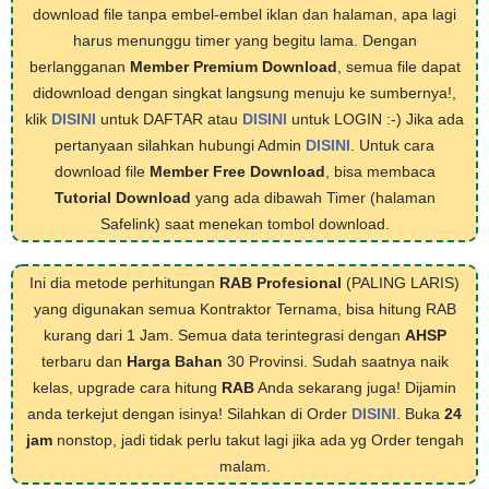
download file tanpa embel-embel iklan dan halaman, apa lagi
harus menunggu timer yang begitu lama. Dengan
berlangganan
Member Premium Download
, semua file dapat
didownload dengan singkat langsung menuju ke sumbernya!,
klik
DISINI
untuk DAFTAR atau
DISINI
untuk LOGIN :-) Jika ada
pertanyaan silahkan hubungi Admin
DISINI
. Untuk cara
download file
Member Free Download
, bisa membaca
Tutorial Download
yang ada dibawah Timer (halaman
Safelink) saat menekan tombol download.
Ini dia metode perhitungan
RAB Profesional
(PALING LARIS)
yang digunakan semua Kontraktor Ternama, bisa hitung RAB
kurang dari 1 Jam. Semua data terintegrasi dengan
AHSP
terbaru dan
Harga Bahan
30 Provinsi. Sudah saatnya naik
kelas, upgrade cara hitung
RAB
Anda sekarang juga! Dijamin
anda terkejut dengan isinya! Silahkan di Order
DISINI
. Buka
24
jam
nonstop, jadi tidak perlu takut lagi jika ada yg Order tengah
malam.