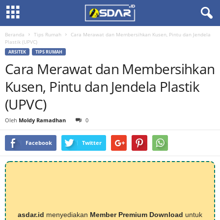
Beranda
Tips Rumah
Cara Merawat dan Membersihkan Kusen, Pintu dan Jendela
Plastik (UPVC)
ARSITEK
TIPS RUMAH
Cara Merawat dan Membersihkan
Kusen, Pintu dan Jendela Plastik
(UPVC)
Oleh
Moldy Ramadhan
0
Facebook
Twitter
asdar.id
menyediakan
Member Premium Download
untuk