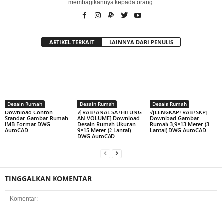
membagikannya kepada orang.
ARTIKEL TERKAIT
LAINNYA DARI PENULIS
Desain Rumah
Desain Rumah
Desain Rumah
Download Contoh
√[RAB+ANALISA+HITUNG
√[LENGKAP+RAB+SKP]
Standar Gambar Rumah
AN VOLUME] Download
Download Gambar
IMB Format DWG
Desain Rumah Ukuran
Rumah 3,9×13 Meter (3
AutoCAD
9×15 Meter (2 Lantai)
Lantai) DWG AutoCAD
DWG AutoCAD
TINGGALKAN KOMENTAR