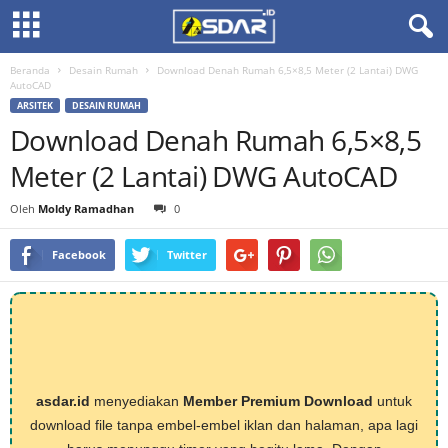
Beranda
Desain Rumah
Download Denah Rumah 6,5×8,5 Meter (2 Lantai) DWG
AutoCAD
ARSITEK
DESAIN RUMAH
Download Denah Rumah 6,5×8,5
Meter (2 Lantai) DWG AutoCAD
Oleh
Moldy Ramadhan
0
Facebook
Twitter
asdar.id
menyediakan
Member Premium Download
untuk
download file tanpa embel-embel iklan dan halaman, apa lagi