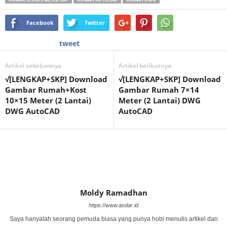
Facebook
Twitter
tweet
Artikel sebelumnya
Artikel berikutnya
√[LENGKAP+SKP] Download
√[LENGKAP+SKP] Download
Gambar Rumah+Kost
Gambar Rumah 7×14
10×15 Meter (2 Lantai)
Meter (2 Lantai) DWG
DWG AutoCAD
AutoCAD
Moldy Ramadhan
https://www.asdar.id
Saya hanyalah seorang pemuda biasa yang punya hobi menulis artikel dan