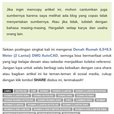
Jika ingin mencopy artikel ini, mohon cantumkan juga
sumbernya karena saya melihat ada blog yang copas tidak
menyertakan sumbernya. Atau jika tidak, tulislah dengan
bahasa masing-masing. Hargailah setiap karya dan usaha
orang lain.
Sekian postingan singkat kali ini mengenai
Denah Rumah 6,5×8,5
Meter (2 Lantai) DWG AutoCAD
, semoga bisa bermanfaat untuk
yang lagi belajar desain atau sekedar menjadikan koleksi referensi.
Jangan lupa untuk selalu berbagi satu kebaikan dengan cara share
atau bagikan artikel ini ke teman-teman di sosial media, cukup
dengan klik tombol
SHARE
disitus ini, terimakasih!
LABEL
AUTOCAD
CAD
DENAH
DENAH 2 LANTAI
DENAH 2 LANTAI AUTOCAD
DENAH 2 LANTAI DWG
DENAH AUTOCAD
DENAH DWG
DENAH RUMAH
DENAH RUMAH AUTOCAD
DENAH RUMAH DWG
DWG
GAMBAR DWG
RUMAH
RUMAH 2 LANTAI
RUMAH 2 LANTAI AUTOCAD
RUMAH 2 LANTAI DWG
RUMAH 6.5X8.5 METER
RUMAH 6.5X8.5 METER AUTOCAD
RUMAH 6.5X8.5 METER DWG
RUMAH 6.5X8.5 METER SKP
RUMAH AUTOCAD
RUMAH DWG