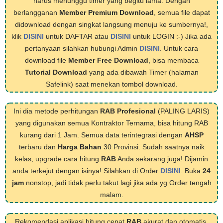
harus menunggu timer yang begitu lama. Dengan
berlangganan
Member Premium Download
, semua file dapat
didownload dengan singkat langsung menuju ke sumbernya!,
klik
DISINI
untuk DAFTAR atau
DISINI
untuk LOGIN :-) Jika ada
pertanyaan silahkan hubungi Admin
DISINI
. Untuk cara
download file
Member Free Download
, bisa membaca
Tutorial Download
yang ada dibawah Timer (halaman
Safelink) saat menekan tombol download.
Ini dia metode perhitungan
RAB Profesional
(PALING LARIS)
yang digunakan semua Kontraktor Ternama, bisa hitung RAB
kurang dari 1 Jam. Semua data terintegrasi dengan
AHSP
terbaru dan
Harga Bahan
30 Provinsi. Sudah saatnya naik
kelas, upgrade cara hitung
RAB
Anda sekarang juga! Dijamin
anda terkejut dengan isinya! Silahkan di Order
DISINI
. Buka
24
jam
nonstop, jadi tidak perlu takut lagi jika ada yg Order tengah
malam.
Rekomendasi aplikasi hitung cepat
RAB
akurat dan otomatis,