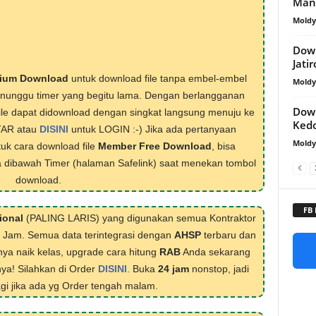
Mand
Mold
Down
Jati
ium Download
untuk download file tanpa embel-embel
Mold
menunggu timer yang begitu lama. Dengan berlangganan
Down
ile dapat didownload dengan singkat langsung menuju ke
Ked
TAR atau
DISINI
untuk LOGIN :-) Jika ada pertanyaan
Mold
tuk cara download file
Member Free Download
, bisa
 dibawah Timer (halaman Safelink) saat menekan tombol
download.
FB
ional
(PALING LARIS) yang digunakan semua Kontraktor
1 Jam. Semua data terintegrasi dengan
AHSP
terbaru dan
nya naik kelas, upgrade cara hitung
RAB
Anda sekarang
nya! Silahkan di Order
DISINI
. Buka
24 jam
nonstop, jadi
lagi jika ada yg Order tengah malam.