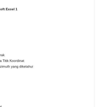
oft Excel 1
rak
 Titik Koordinat
Azimuth yang diketahui
i