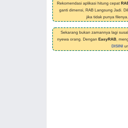
Rekomendasi aplikasi hitung cepat
RA
ganti dimensi, RAB Langsung Jadi. D
jika tidak punya filenya
Sekarang bukan zamannya lagi susa
nyewa orang. Dengan
EasyRAB
, meng
DISINI
un