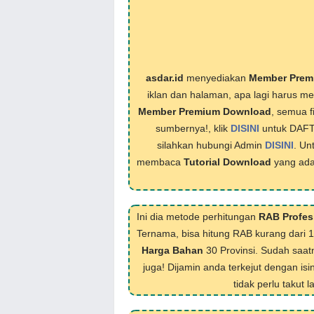
asdar.id
menyediakan
Member Prem
iklan dan halaman, apa lagi harus 
Member Premium Download
, semua f
sumbernya!, klik
DISINI
untuk DAF
silahkan hubungi Admin
DISINI
. Un
membaca
Tutorial Download
yang ada
Ini dia metode perhitungan
RAB Profes
Ternama, bisa hitung RAB kurang dari 
Harga Bahan
30 Provinsi. Sudah saat
juga! Dijamin anda terkejut dengan isi
tidak perlu takut 