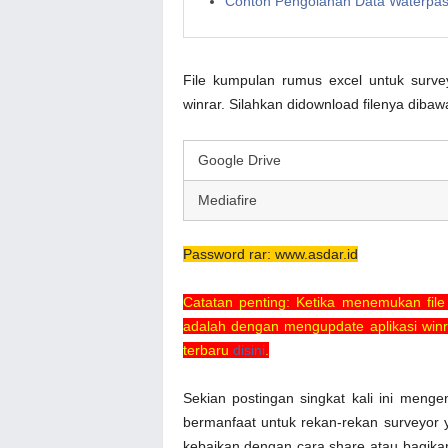
Contoh Pengolahan Data Waterpas
File kumpulan rumus excel untuk surve
winrar. Silahkan didownload filenya dibawa
Google Drive
Mediafire
Password rar: www.asdar.id
Catatan penting: Ketika menemukan file 
adalah dengan mengupdate aplikasi winr
terbaru
disini
.
Sekian postingan singkat kali ini meng
bermanfaat untuk rekan-rekan surveyor y
kebaikan dengan cara share atau bagikan