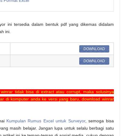
s Format Excel
yor ini tersedia dalam bentuk pdf yang dikemas didalam
h ini.
DOWNLOAD
DOWNLOAD
winrar tidak bisa di extract atau corrupt, maka solusinya
ar di komputer anda ke versi yang baru, download winrar
enai
Kumpulan Rumus Excel untuk Surveyor
, semoga bisa
ang masih belajar. Jangan lupa untuk selalu berbagi satu
 artikel ini ke teman-teman di sosial media, cukup dengan