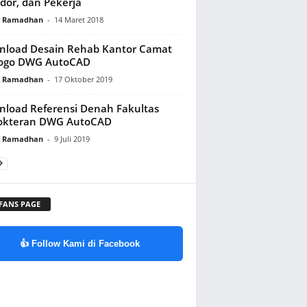
or, dan Pekerja
y Ramadhan
-
14 Maret 2018
load Desain Rehab Kantor Camat
rogo DWG AutoCAD
y Ramadhan
-
17 Oktober 2019
load Referensi Denah Fakultas
okteran DWG AutoCAD
y Ramadhan
-
9 Juli 2019
 FANS PAGE
👍 Follow Kami di Facebook