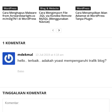
WordPress
Blog & Website
WordPress
Cara Menghapus Malware
Cara Mengimport File
Cara Menampilkan Iklan
from.forwardstarlight.co
.SQL via Koneksi Remote
Adsense di WordPress
m/mDgTN1 di WordPress
MySQL (Menggunakan
Tanpa Plugin
Navicat)
1 KOMENTAR
mdekmal
13 Juli 2019 at 4:18 am
hello.. terbaik.. adakah yoast mempengaruhi trafik blog?
Balas
TINGGALKAN KOMENTAR