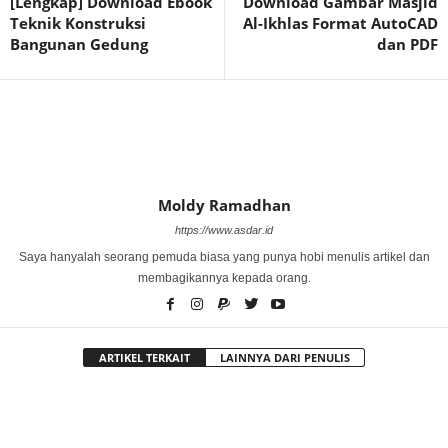
[Lengkap] Download Ebook
Download Gambar Masjid
Teknik Konstruksi
Al-Ikhlas Format AutoCAD
Bangunan Gedung
dan PDF
Moldy Ramadhan
https://www.asdar.id
Saya hanyalah seorang pemuda biasa yang punya hobi menulis artikel dan
membagikannya kepada orang.
ARTIKEL TERKAIT
LAINNYA DARI PENULIS