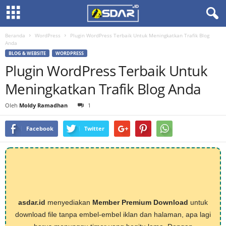
Beranda
WordPress
Plugin WordPress Terbaik Untuk Meningkatkan Trafik Blog
Anda
BLOG & WEBSITE
WORDPRESS
Plugin WordPress Terbaik Untuk
Meningkatkan Trafik Blog Anda
Oleh
Moldy Ramadhan
1
Facebook
Twitter
asdar.id
menyediakan
Member Premium Download
untuk
download file tanpa embel-embel iklan dan halaman, apa lagi