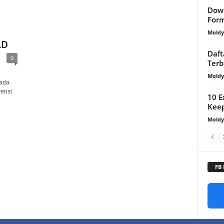
Dow
Form
Mold
AD
Daft
0
Terb
Mold
Pada
rensi
10 E
Keep
Mold
FB