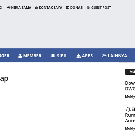
G
📢 KERJA SAMA
☎️ KONTAK SAYA
💵 DONASI
📝 GUEST POST
GGER
MEMBER
SIPIL
APPS
LAINNYA
MU
tap
Down
DWG
Mold
√[L
Ruma
Aut
Mold