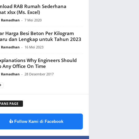
nload RAB Rumah Sederhana
at xlsx (Ms. Excel)
y Ramadhan
-
7 Mei 2020
ar Harga Besi Beton Per Kilogram
aru dan Lengkap untuk Tahun 2023
y Ramadhan
-
16 Mei 2023
xplanations Why Engineers Should
 Any Office On Time
y Ramadhan
-
28 Desember 2017
 FANS PAGE
👍 Follow Kami di Facebook