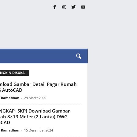
NGKIN DISUKA
load Gambar Detail Pagar Rumah
 AutoCAD
y Ramadhan
-
29 Maret 2020
ENGKAP+SKP] Download Gambar
h 8×13 Meter (2 Lantai) DWG
oCAD
y Ramadhan
-
15 Desember 2024