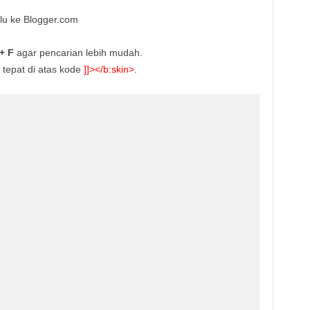
ulu ke Blogger.com
+ F
agar pencarian lebih mudah.
 tepat di atas kode
]]></b:skin>
.