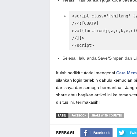
<script class='jshilang' ty
//<![CDATA[

eval(function(p,a,c,k,e,r)
//]]>

</script>
Selesai, lalu anda Save/Simpan dan Li
Itulah sedikit tutorial mengenai
Cara Memb
silahkan login terlebih dahulu kemudian b
dari saya dan semoga bermanfaat. Jangan
share atau bagikan artikel ini ke teman-t
disitus ini, terimakasih!
LABEL
FACEBOOK
SHARE WITH COUNTER
BERBAGI
Facebook
Twit