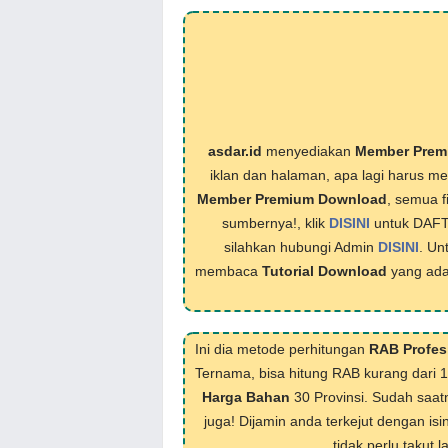
asdar.id
menyediakan
Member Prem
iklan dan halaman, apa lagi harus 
Member Premium Download
, semua f
sumbernya!, klik
DISINI
untuk DAF
silahkan hubungi Admin
DISINI
. Un
membaca
Tutorial Download
yang ada
Ini dia metode perhitungan
RAB Profes
Ternama, bisa hitung RAB kurang dari 
Harga Bahan
30 Provinsi. Sudah saat
juga! Dijamin anda terkejut dengan isi
tidak perlu takut 