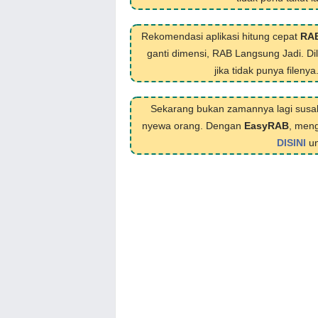
Rekomendasi aplikasi hitung cepat
RA
ganti dimensi, RAB Langsung Jadi. D
jika tidak punya filenya
Sekarang bukan zamannya lagi susa
nyewa orang. Dengan
EasyRAB
, meng
DISINI
un