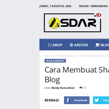
JUMAT, 7 AGUSTUS, 2026
MASUK / BERGABUNG
A
s
d
a
r
I
d
ARSIP
ARSITEK
BLO
Beranda
Blog & Website
Cara Membuat Share Wi
BLOG & WEBSITE
Cara Membuat Sha
Blog
Oleh
Moldy Ramadhan
0
BERBAGI
Facebook
Twit