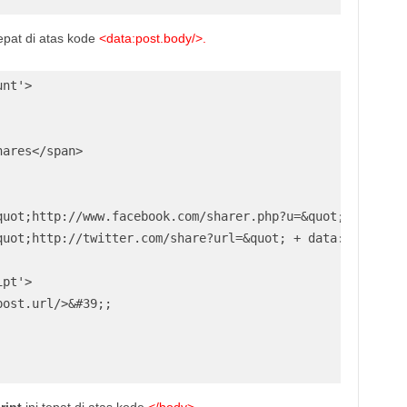
epat di atas kode
<data:post.body/>.
nt'>

ares</span>

quot;http://www.facebook.com/sharer.php?u=&quot; + data:b
quot;http://twitter.com/share?url=&quot; + data:post.url'
pt'>

ost.url/>&#39;;

ript
ini tepat di atas kode
</body>
.