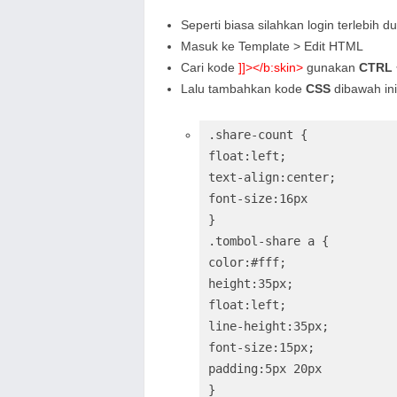
Seperti biasa silahkan login terlebih d
Masuk ke Template > Edit HTML
Cari kode
]]></b:skin>
gunakan
CTRL 
Lalu tambahkan kode
CSS
dibawah ini
.share-count {

float:left;

text-align:center;

font-size:16px

}

.tombol-share a {

color:#fff;

height:35px;

float:left;

line-height:35px;

font-size:15px;

padding:5px 20px

}
