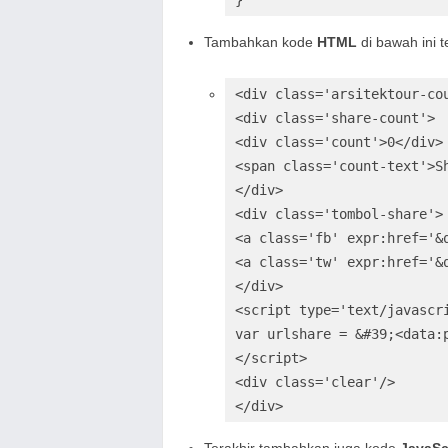
Tambahkan kode
HTML
di bawah ini t
<div class='arsitektour-cou
<div class='share-count'>

<div class='count'>0</div>

<span class='count-text'>Sh
</div>

<div class='tombol-share'>

<a class='fb' expr:href='&
<a class='tw' expr:href='&
</div>

<script type='text/javascri
var urlshare = &#39;<data:p
</script>

<div class='clear'/>

</div>
Terakhir tambahkan juga kode
JavaSc