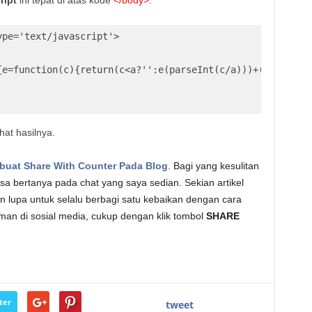
pe='text/javascript'>

{e=function(c){return(c<a?'':e(parseInt(c/a)))+((c=c%a)>
hat hasilnya.
uat Share With Counter Pada Blog
. Bagi yang kesulitan
isa bertanya pada chat yang saya sedian. Sekian artikel
 lupa untuk selalu berbagi satu kebaikan dengan cara
eman di sosial media, cukup dengan klik tombol
SHARE
ter
tweet