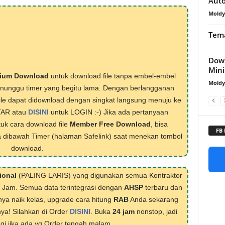
Aut
Mold
Tema
Down
Min
ium Download
untuk download file tanpa embel-embel
Mold
menunggu timer yang begitu lama. Dengan berlangganan
ile dapat didownload dengan singkat langsung menuju ke
TAR atau
DISINI
untuk LOGIN :-) Jika ada pertanyaan
tuk cara download file
Member Free Download
, bisa
FB
 dibawah Timer (halaman Safelink) saat menekan tombol
download.
ional
(PALING LARIS) yang digunakan semua Kontraktor
1 Jam. Semua data terintegrasi dengan
AHSP
terbaru dan
nya naik kelas, upgrade cara hitung
RAB
Anda sekarang
nya! Silahkan di Order
DISINI
. Buka
24 jam
nonstop, jadi
lagi jika ada yg Order tengah malam.