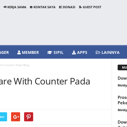
📢 KERJA SAMA
☎️ KONTAK SAYA
💵 DONASI
📝 GUEST POST
GGER
MEMBER
SIPIL
APPS
LAINNYA
th Counter Pada Blog
MU
re With Counter Pada
Down
Mold
Pros
Peke
Mold
ter
Dow