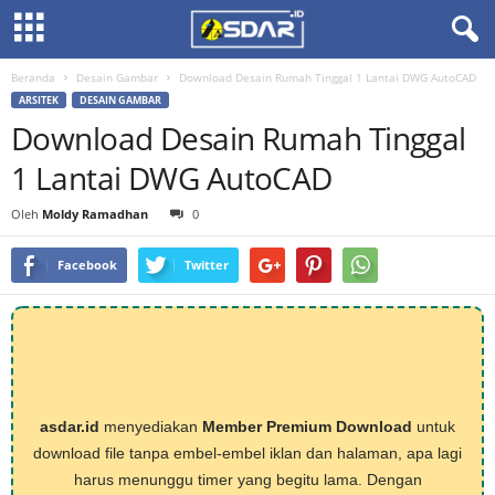
Beranda
Desain Gambar
Download Desain Rumah Tinggal 1 Lantai DWG AutoCAD
ARSITEK
DESAIN GAMBAR
Download Desain Rumah Tinggal
1 Lantai DWG AutoCAD
Oleh
Moldy Ramadhan
0
Facebook
Twitter
asdar.id
menyediakan
Member Premium Download
untuk
download file tanpa embel-embel iklan dan halaman, apa lagi
harus menunggu timer yang begitu lama. Dengan