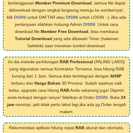
berlangganan
Member Premium Download
, semua file dapat
didownload dengan singkat langsung menuju ke sumbernya!,
klik
DISINI
untuk DAFTAR atau
DISINI
untuk LOGIN :-) Jika ada
pertanyaan silahkan hubungi Admin
DISINI
. Untuk cara
download file
Member Free Download
, bisa membaca
Tutorial Download
yang ada dibawah Timer (halaman
Safelink) saat menekan tombol download.
Ini dia metode perhitungan
RAB Profesional
(PALING LARIS)
yang digunakan semua Kontraktor Ternama, bisa hitung RAB
kurang dari 1 Jam. Semua data terintegrasi dengan
AHSP
terbaru dan
Harga Bahan
30 Provinsi. Sudah saatnya naik
kelas, upgrade cara hitung
RAB
Anda sekarang juga! Dijamin
anda terkejut dengan isinya! Silahkan di Order
DISINI
. Buka
24
jam
nonstop, jadi tidak perlu takut lagi jika ada yg Order tengah
malam.
Rekomendasi aplikasi hitung cepat
RAB
akurat dan otomatis,