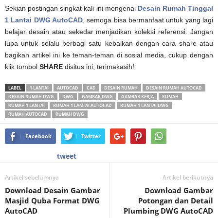
Sekian postingan singkat kali ini mengenai
Desain Rumah Tinggal
1 Lantai DWG AutoCAD
, semoga bisa bermanfaat untuk yang lagi
belajar desain atau sekedar menjadikan koleksi referensi. Jangan
lupa untuk selalu berbagi satu kebaikan dengan cara share atau
bagikan artikel ini ke teman-teman di sosial media, cukup dengan
klik tombol
SHARE
disitus ini, terimakasih!
LABEL
1 LANTAI
AUTOCAD
CAD
DESAIN RUMAH
DESAIN RUMAH AUTOCAD
DESAIN RUMAH DWG
DWG
GAMBAR DWG
GAMBAR KERJA
RUMAH
RUMAH 1 LANTAI
RUMAH 1 LANTAI AUTOCAD
RUMAH 1 LANTAI DWG
RUMAH AUTOCAD
RUMAH DWG
Facebook
Twitter
tweet
Artikel sebelumnya
Artikel berikutnya
Download Desain Gambar
Download Gambar
Masjid Quba Format DWG
Potongan dan Detail
AutoCAD
Plumbing DWG AutoCAD