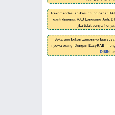
Rekomendasi aplikasi hitung cepat
RA
ganti dimensi, RAB Langsung Jadi. D
jika tidak punya filenya
Sekarang bukan zamannya lagi susa
nyewa orang. Dengan
EasyRAB
, meng
DISINI
un