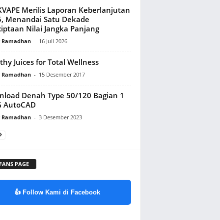
VAPE Merilis Laporan Keberlanjutan
, Menandai Satu Dekade
iptaan Nilai Jangka Panjang
y Ramadhan
-
16 Juli 2026
thy Juices for Total Wellness
y Ramadhan
-
15 Desember 2017
load Denah Type 50/120 Bagian 1
 AutoCAD
y Ramadhan
-
3 Desember 2023
 FANS PAGE
👍 Follow Kami di Facebook