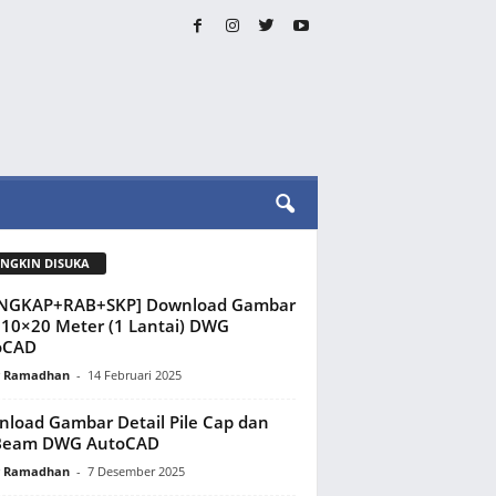
NGKIN DISUKA
ENGKAP+RAB+SKP] Download Gambar
a 10×20 Meter (1 Lantai) DWG
oCAD
y Ramadhan
-
14 Februari 2025
load Gambar Detail Pile Cap dan
 Beam DWG AutoCAD
y Ramadhan
-
7 Desember 2025