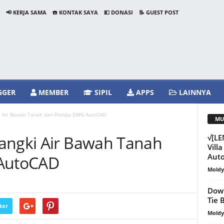
📢 KERJA SAMA
☎️ KONTAK SAYA
💵 DONASI
📝 GUEST POST
GGER
MEMBER
SIPIL
APPS
LAINNYA
ki Air Bawah Tanah dan Pompa DWG AutoCAD
MU
angki Air Bawah Tanah
√[L
Vill
Aut
AutoCAD
Mold
Down
Tie
ter
Mold