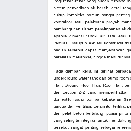
Bagi rekan-rekan yang sudah terbiasa m
sistem penyediaan air bersih, detail ta
cukup kompleks namun sangat penting
kontraktor atau pelaksana proyek me
pembangunan sistem penyimpanan air da
apabila dimensi tangki air, tata letak
ventilasi, maupun elevasi konstruksi t
bagian tersebut dapat menyebabkan gang
peralatan mekanikal, hingga menurunnya k
Pada gambar kerja ini terlihat berba
underground water tank dan pump room
Plan, Ground Floor Plan, Roof Plan, ber
dan Section Z-Z yang memperlihatkan 
domestik, ruang pompa kebakaran (fire
tangga dan ventilasi. Selain itu, terlihat
dan pelat beton bertulang, posisi pintu a
yang saling terintegrasi untuk mendukung
tersebut sangat penting sebagai refere