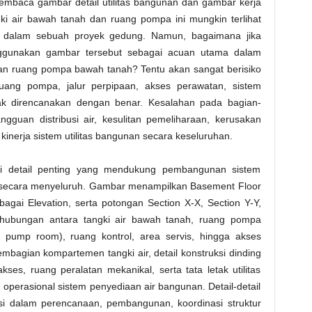
embaca gambar detail utilitas bangunan dan gambar kerja
ngki air bawah tanah dan ruang pompa ini mungkin terlihat
 dalam sebuah proyek gedung. Namun, bagaimana jika
nggunakan gambar tersebut sebagai acuan utama dalam
n ruang pompa bawah tanah? Tentu akan sangat berisiko
 ruang pompa, jalur perpipaan, akses perawatan, sistem
idak direncanakan dengan benar. Kesalahan pada bagian-
guan distribusi air, kesulitan pemeliharaan, kerusakan
inerja sistem utilitas bangunan secara keseluruhan.
gai detail penting yang mendukung pembangunan sistem
 secara menyeluruh. Gambar menampilkan Basement Floor
bagai Elevation, serta potongan Section X-X, Section Y-Y,
hubungan antara tangki air bawah tanah, ruang pompa
 pump room), ruang kontrol, area servis, hingga akses
 pembagian kompartemen tangki air, detail konstruksi dinding
kses, ruang peralatan mekanikal, serta tata letak utilitas
 operasional sistem penyediaan air bangunan. Detail-detail
nsi dalam perencanaan, pembangunan, koordinasi struktur