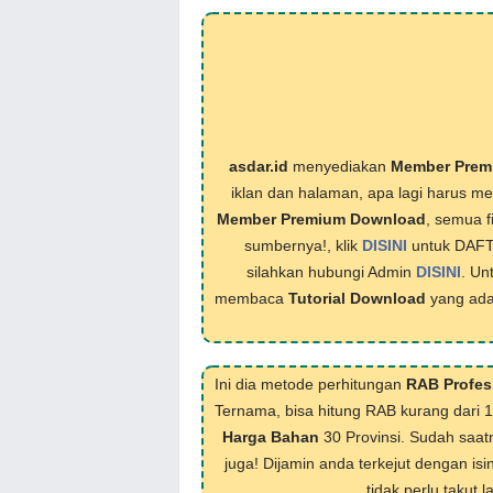
asdar.id
menyediakan
Member Prem
iklan dan halaman, apa lagi harus 
Member Premium Download
, semua f
sumbernya!, klik
DISINI
untuk DAF
silahkan hubungi Admin
DISINI
. Un
membaca
Tutorial Download
yang ada
Ini dia metode perhitungan
RAB Profes
Ternama, bisa hitung RAB kurang dari 
Harga Bahan
30 Provinsi. Sudah saat
juga! Dijamin anda terkejut dengan isi
tidak perlu takut 