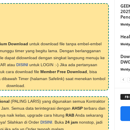
GEEK
2025
Penc
Mold
Heal
ium Download
untuk download file tanpa embel-embel
Mold
menunggu timer yang begitu lama. Dengan berlangganan
Down
ile dapat didownload dengan singkat langsung menuju ke
DWG
TAR atau
DISINI
untuk LOGIN :-) Jika ada pertanyaan
Mold
tuk cara download file
Member Free Download
, bisa
 dibawah Timer (halaman Safelink) saat menekan tombol
download.
FB
ional
(PALING LARIS) yang digunakan semua Kontraktor
1 Jam. Semua data terintegrasi dengan
AHSP
terbaru dan
nya naik kelas, upgrade cara hitung
RAB
Anda sekarang
nya! Silahkan di Order
DISINI
. Buka
24 jam
nonstop, jadi
lagi jika ada yg Order tengah malam.