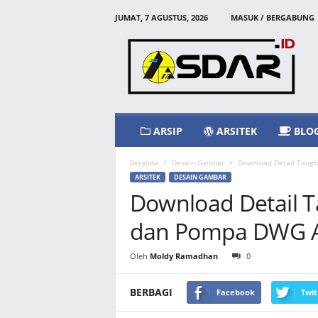
JUMAT, 7 AGUSTUS, 2026
MASUK / BERGABUNG
A
s
d
a
r
I
d
ARSIP
ARSITEK
BLO
Beranda
Desain Gambar
Download Detail Tang
ARSITEK
DESAIN GAMBAR
Download Detail T
dan Pompa DWG 
Oleh
Moldy Ramadhan
0
BERBAGI
Facebook
Twit