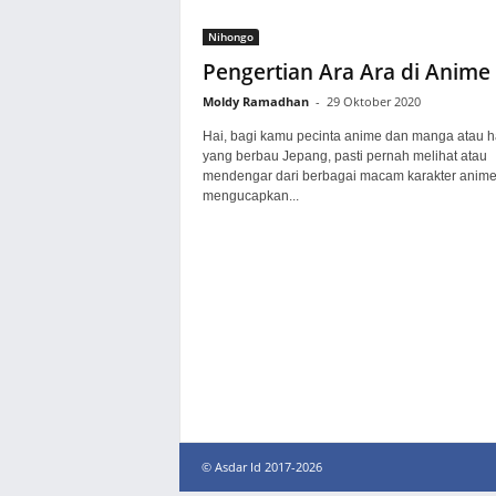
Nihongo
Pengertian Ara Ara di Anime
Moldy Ramadhan
-
29 Oktober 2020
Hai, bagi kamu pecinta anime dan manga atau h
yang berbau Jepang, pasti pernah melihat atau
mendengar dari berbagai macam karakter anim
mengucapkan...
© Asdar Id 2017-2026