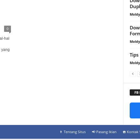
Down
Dupl
Mold
Down
0
For
al-hal
Mold
e yang
Tips
Mold
FB
👨‍ Tentang Situs
📢 Pasang Iklan
☎️ Kontak 