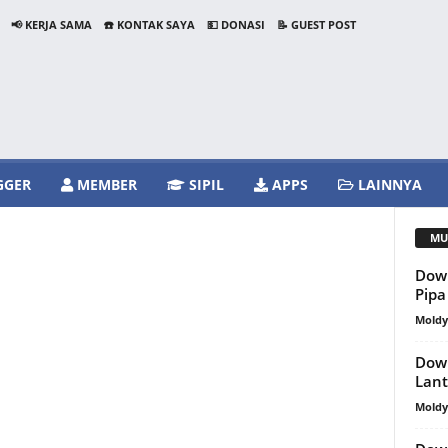
📢 KERJA SAMA
☎️ KONTAK SAYA
💵 DONASI
📝 GUEST POST
GGER
MEMBER
SIPIL
APPS
LAINNYA
MU
Dow
Pip
Mold
Down
Lant
Mold