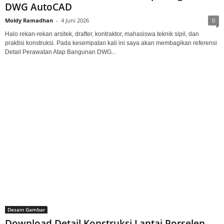
DWG AutoCAD
Moldy Ramadhan
-
4 Juni 2026
0
Halo rekan-rekan arsitek, drafter, kontraktor, mahasiswa teknik sipil, dan
praktisi konstruksi. Pada kesempatan kali ini saya akan membagikan referensi
Detail Perawatan Atap Bangunan DWG...
Desain Gambar
Download Detail Konstruksi Lantai Porselen