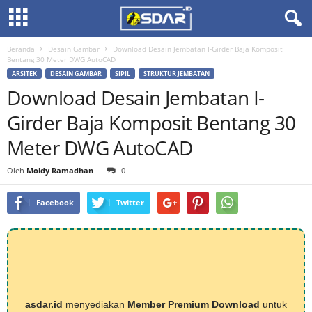
Beranda
Desain Gambar
Download Desain Jembatan I-Girder Baja Komposit
Bentang 30 Meter DWG AutoCAD
ARSITEK
DESAIN GAMBAR
SIPIL
STRUKTUR JEMBATAN
Download Desain Jembatan I-
Girder Baja Komposit Bentang 30
Meter DWG AutoCAD
Oleh
Moldy Ramadhan
0
Facebook
Twitter
asdar.id
menyediakan
Member Premium Download
untuk