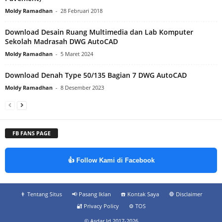
Moldy Ramadhan
-
28 Februari 2018
Download Desain Ruang Multimedia dan Lab Komputer
Sekolah Madrasah DWG AutoCAD
Moldy Ramadhan
-
5 Maret 2024
Download Denah Type 50/135 Bagian 7 DWG AutoCAD
Moldy Ramadhan
-
8 Desember 2023
FB FANS PAGE
👍 Follow Kami di Facebook
👨‍ Tentang Situs
📢 Pasang Iklan
☎️ Kontak Saya
🛑 Disclaimer
🔐 Privacy Policy
⚙️ TOS
© Asdar Id 2017-2026