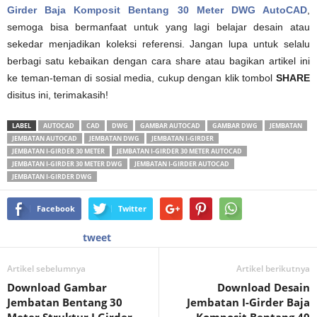
Girder Baja Komposit Bentang 30 Meter DWG AutoCAD
,
semoga bisa bermanfaat untuk yang lagi belajar desain atau
sekedar menjadikan koleksi referensi. Jangan lupa untuk selalu
berbagi satu kebaikan dengan cara share atau bagikan artikel ini
ke teman-teman di sosial media, cukup dengan klik tombol
SHARE
disitus ini, terimakasih!
LABEL
AUTOCAD
CAD
DWG
GAMBAR AUTOCAD
GAMBAR DWG
JEMBATAN
JEMBATAN AUTOCAD
JEMBATAN DWG
JEMBATAN I-GIRDER
JEMBATAN I-GIRDER 30 METER
JEMBATAN I-GIRDER 30 METER AUTOCAD
JEMBATAN I-GIRDER 30 METER DWG
JEMBATAN I-GIRDER AUTOCAD
JEMBATAN I-GIRDER DWG
Facebook
Twitter
tweet
Artikel sebelumnya
Artikel berikutnya
Download Gambar
Download Desain
Jembatan Bentang 30
Jembatan I-Girder Baja
Meter Struktur I Girder
Komposit Bentang 40