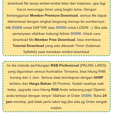
download file tanpa embel-embel iklan dan halaman, apa lagi
harus menunggu timer yang begitu lama. Dengan
berlangganan
Member Premium Download
, semua file dapat
didownload dengan singkat langsung menuju ke sumbernya!,
klik
DISINI
untuk DAFTAR atau
DISINI
untuk LOGIN :-) Jika ada
pertanyaan silahkan hubungi Admin
DISINI
. Untuk cara
download file
Member Free Download
, bisa membaca
Tutorial Download
yang ada dibawah Timer (halaman
Safelink) saat menekan tombol download.
Ini dia metode perhitungan
RAB Profesional
(PALING LARIS)
yang digunakan semua Kontraktor Ternama, bisa hitung RAB
kurang dari 1 Jam. Semua data terintegrasi dengan
AHSP
terbaru dan
Harga Bahan
30 Provinsi. Sudah saatnya naik
kelas, upgrade cara hitung
RAB
Anda sekarang juga! Dijamin
anda terkejut dengan isinya! Silahkan di Order
DISINI
. Buka
24
jam
nonstop, jadi tidak perlu takut lagi jika ada yg Order tengah
malam.