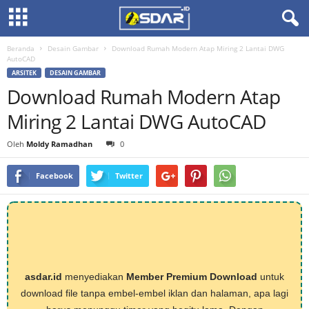
Beranda
Desain Gambar
Download Rumah Modern Atap Miring 2 Lantai DWG
AutoCAD
ARSITEK
DESAIN GAMBAR
Download Rumah Modern Atap
Miring 2 Lantai DWG AutoCAD
Oleh
Moldy Ramadhan
0
Facebook
Twitter
asdar.id
menyediakan
Member Premium Download
untuk
download file tanpa embel-embel iklan dan halaman, apa lagi