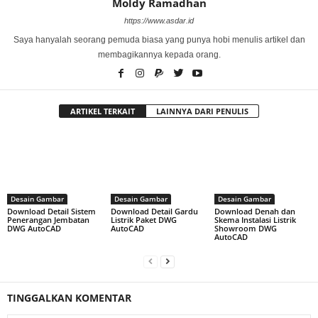
Moldy Ramadhan
https://www.asdar.id
Saya hanyalah seorang pemuda biasa yang punya hobi menulis artikel dan
membagikannya kepada orang.
ARTIKEL TERKAIT
LAINNYA DARI PENULIS
Desain Gambar
Desain Gambar
Desain Gambar
Download Detail Sistem
Download Detail Gardu
Download Denah dan
Penerangan Jembatan
Listrik Paket DWG
Skema Instalasi Listrik
DWG AutoCAD
AutoCAD
Showroom DWG
AutoCAD
TINGGALKAN KOMENTAR