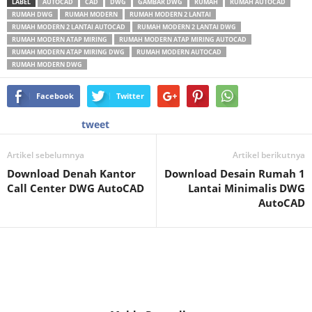
LABEL
AUTOCAD
CAD
DWG
GAMBAR DWG
RUMAH
RUMAH AUTOCAD
RUMAH DWG
RUMAH MODERN
RUMAH MODERN 2 LANTAI
RUMAH MODERN 2 LANTAI AUTOCAD
RUMAH MODERN 2 LANTAI DWG
RUMAH MODERN ATAP MIRING
RUMAH MODERN ATAP MIRING AUTOCAD
RUMAH MODERN ATAP MIRING DWG
RUMAH MODERN AUTOCAD
RUMAH MODERN DWG
Facebook
Twitter
tweet
Artikel sebelumnya
Artikel berikutnya
Download Denah Kantor
Download Desain Rumah 1
Call Center DWG AutoCAD
Lantai Minimalis DWG
AutoCAD