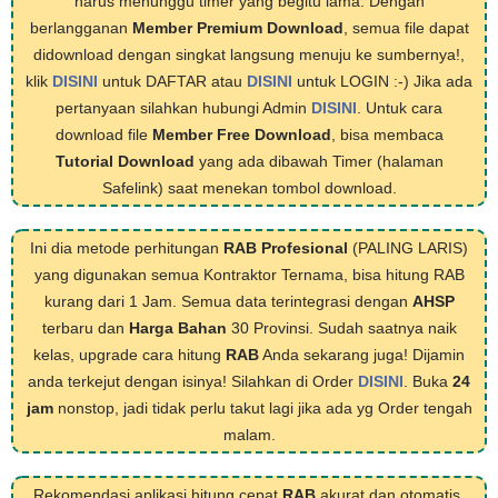
harus menunggu timer yang begitu lama. Dengan
berlangganan
Member Premium Download
, semua file dapat
didownload dengan singkat langsung menuju ke sumbernya!,
klik
DISINI
untuk DAFTAR atau
DISINI
untuk LOGIN :-) Jika ada
pertanyaan silahkan hubungi Admin
DISINI
. Untuk cara
download file
Member Free Download
, bisa membaca
Tutorial Download
yang ada dibawah Timer (halaman
Safelink) saat menekan tombol download.
Ini dia metode perhitungan
RAB Profesional
(PALING LARIS)
yang digunakan semua Kontraktor Ternama, bisa hitung RAB
kurang dari 1 Jam. Semua data terintegrasi dengan
AHSP
terbaru dan
Harga Bahan
30 Provinsi. Sudah saatnya naik
kelas, upgrade cara hitung
RAB
Anda sekarang juga! Dijamin
anda terkejut dengan isinya! Silahkan di Order
DISINI
. Buka
24
jam
nonstop, jadi tidak perlu takut lagi jika ada yg Order tengah
malam.
Rekomendasi aplikasi hitung cepat
RAB
akurat dan otomatis,