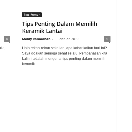
Tips Rumah
Tips Penting Dalam Memilih
Keramik Lantai
0
Moldy Ramadhan
-
1 Februari 2019
0
ik,
Halo rekan-rekan sekalian, apa kabar kalian hari ini?
Saya doakan semoga sehat selalu. Pembahasan kita
kali ini adalah mengenai tips penting dalam memilih
keramik...