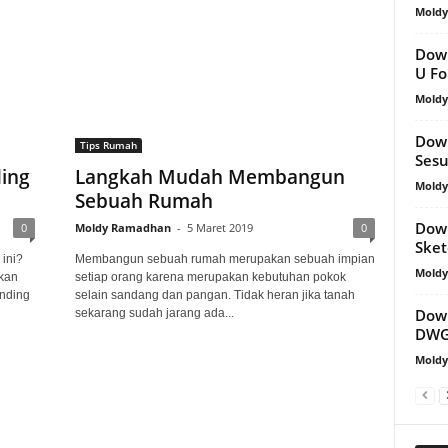
Mold
Down
U F
Mold
Down
Tips Rumah
Sesu
ing
Langkah Mudah Membangun
Mold
Sebuah Rumah
Down
0
Moldy Ramadhan
-
5 Maret 2019
0
Ske
 ini?
Membangun sebuah rumah merupakan sebuah impian
Mold
akan
setiap orang karena merupakan kebutuhan pokok
nding
selain sandang dan pangan. Tidak heran jika tanah
Down
sekarang sudah jarang ada...
DWG
Mold