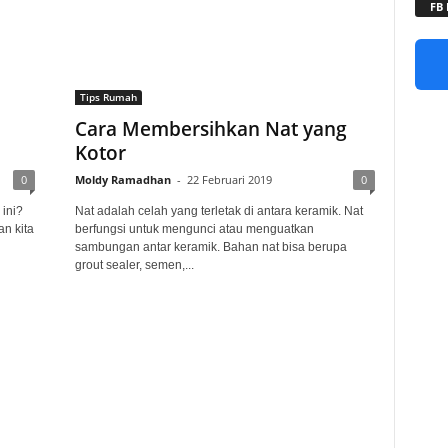
FB
Tips Rumah
Cara Membersihkan Nat yang
Kotor
0
Moldy Ramadhan
-
22 Februari 2019
0
 ini?
Nat adalah celah yang terletak di antara keramik. Nat
n kita
berfungsi untuk mengunci atau menguatkan
sambungan antar keramik. Bahan nat bisa berupa
grout sealer, semen,...