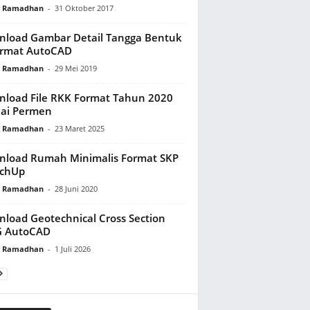
y Ramadhan
-
31 Oktober 2017
load Gambar Detail Tangga Bentuk
ormat AutoCAD
y Ramadhan
-
29 Mei 2019
load File RKK Format Tahun 2020
ai Permen
y Ramadhan
-
23 Maret 2025
load Rumah Minimalis Format SKP
tchUp
y Ramadhan
-
28 Juni 2020
load Geotechnical Cross Section
 AutoCAD
y Ramadhan
-
1 Juli 2026