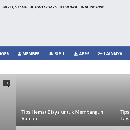
📢 KERJA SAMA
☎️ KONTAK SAYA
💵 DONASI
📝 GUEST POST
GGER
MEMBER
SIPIL
APPS
LAINNYA
TCHUP
TIPS RUMAH
0
Tips Hemat Biaya untuk Membangun
Tips
Rumah
Laya