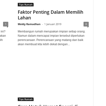
Tips Rumah
Faktor Penting Dalam Memilih
Lahan
1
Moldy Ramadhan
-
1 Januari 2019
0
 ini?
Membangun rumah merupakan impian setiap orang.
 akan
Namun dalam mencapai impian tersebut diperlukan
ih
perencanaan. Perencanaan yang matang dan baik
akan membuat kita lebih dekat dengan...
Tips Rumah